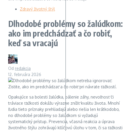
Zdravý životný štýl
Dlhodobé problémy so žalúdkom:
ako im predchádzať a čo robiť,
keď sa vracajú
Od
redakcia
12. februára 2026
Opakujúce sa bolesti žalúdka, pálenie záhy, nevoľnosť či
tráviace ťažkosti dokážu výrazne znížiť kvalitu života. Mnohí
ľudia tieto príznaky prehliadajú alebo riešia len krátkodobo,
no dlhodobé problémy so žalúdkom si vyžadujú
systematický prístup. Prevencia, včasná reakcia a úprava
životného štýlu zohrávajú kľúčovú úlohu v tom, či sa ťažkosti