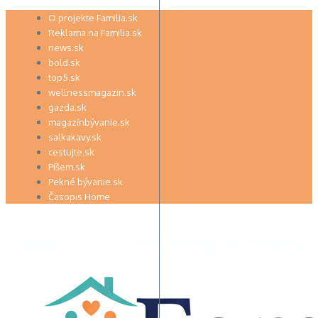
Preskočiť
O projekte Familia.sk
na
Reklama na Familia.sk
obsah
news.sk
bold.sk
top5.sk
wellnessmagazin.sk
gazda.sk
magazínbývanie.sk
salkakavy.sk
cestujte.sk
Píšem.sk
Pekné bývanie.sk
Časopis Home