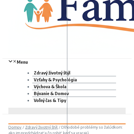
Menu
Zdravý životný štýl
Vzťahy & Psychológia
Výchova & Škola
Bývanie & Domov
Voľný čas & Tipy
Domov
/
Zdravý životný štýl
/
Dlhodobé problémy so žalúdkom:
ako im predchádzať a čo robiť, keď sa vracajú