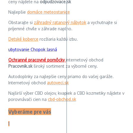
ceny nájdete na
odpudzovace.sk
Najlepšie
domáce meteostanice
Obstarajte si
záhradný ratanový nábytok
a vychutnajte si
príjemné chvíle v záhrade naplno.
Detské koberce
rozžiaria každú izbu.
ubytovanie Chopok Jasná
Ochranné pracovné pomôcky
internetový obchod
Pracovnik.sk
široký sortiment za výborné ceny.
Autodoplnky za najlepšie ceny priamo do vašej garáže.
Internetový obchod
autoveci.sk
Najširší výber CBD olejov, kvapiek a CBD kozmetiky nájdete v
porovnávači cien na
cbd-obchod.sk
Vyberáme pre vás
1