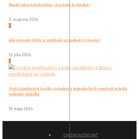
Masáž počas tehotenstva – pre koho je vhodná?
5. augusta 2026
2
Aké prírodné látky sa využívajú na podporu trávenia?
13. júla 2026
3
Prečo kombinácia kardio zariadení a jednoduchých pomôcok prináša
najlepšie výsledky
19. mája 2026
CHCEM INZEROVAŤ