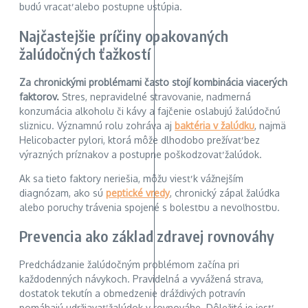
budú vracať alebo postupne ustúpia.
Najčastejšie príčiny opakovaných
žalúdočných ťažkostí
Za chronickými problémami často stojí kombinácia viacerých
faktorov.
Stres, nepravidelné stravovanie, nadmerná
konzumácia alkoholu či kávy a fajčenie oslabujú žalúdočnú
sliznicu. Významnú rolu zohráva aj
baktéria v žalúdku
, najmä
Helicobacter pylori, ktorá môže dlhodobo prežívať bez
výrazných príznakov a postupne poškodzovať žalúdok.
Ak sa tieto faktory neriešia, môžu viesť k vážnejším
diagnózam, ako sú
peptické vredy
, chronický zápal žalúdka
alebo poruchy trávenia spojené s bolesťou a nevoľnosťou.
Prevencia ako základ zdravej rovnováhy
Predchádzanie žalúdočným problémom začína pri
každodenných návykoch. Pravidelná a vyvážená strava,
dostatok tekutín a obmedzenie dráždivých potravín
pomáhajú udržiavať žalúdok v rovnováhe. Dôležité je jesť