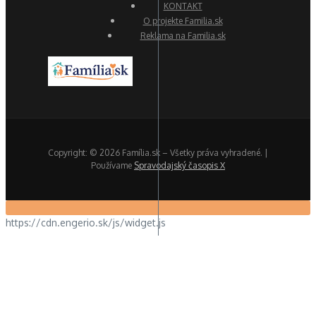
KONTAKT
O projekte Familia.sk
Reklama na Familia.sk
Copyright: © 2026 Família.sk – Všetky práva vyhradené. |
Používame
Spravodajský časopis X
https://cdn.engerio.sk/js/widget.js