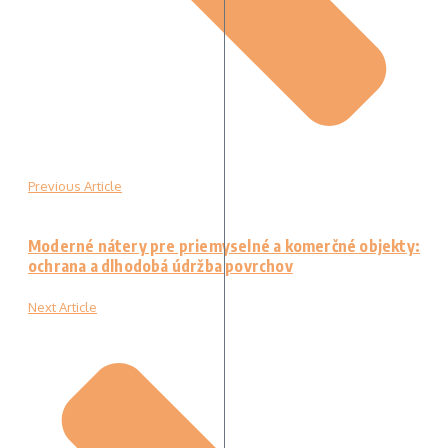
Previous Article
Moderné nátery pre priemyselné a komerčné objekty:
ochrana a dlhodobá údržba povrchov
Next Article