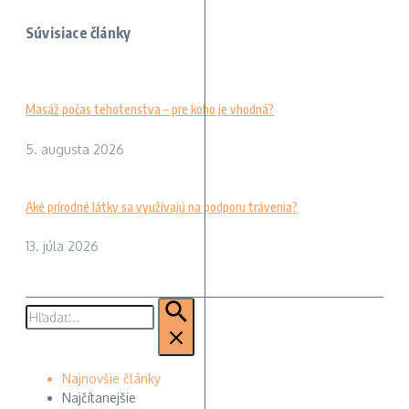
Súvisiace články
Masáž počas tehotenstva – pre koho je vhodná?
5. augusta 2026
Aké prírodné látky sa využívajú na podporu trávenia?
13. júla 2026
Hľadať:
Najnovšie články
Najčítanejšie