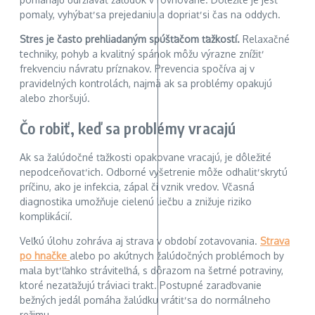
pomaly, vyhýbať sa prejedaniu a dopriať si čas na oddych.
Stres je často prehliadaným spúšťačom ťažkostí.
Relaxačné
techniky, pohyb a kvalitný spánok môžu výrazne znížiť
frekvenciu návratu príznakov. Prevencia spočíva aj v
pravidelných kontrolách, najmä ak sa problémy opakujú
alebo zhoršujú.
Čo robiť, keď sa problémy vracajú
Ak sa žalúdočné ťažkosti opakovane vracajú, je dôležité
nepodceňovať ich. Odborné vyšetrenie môže odhaliť skrytú
príčinu, ako je infekcia, zápal či vznik vredov. Včasná
diagnostika umožňuje cielenú liečbu a znižuje riziko
komplikácií.
Veľkú úlohu zohráva aj strava v období zotavovania.
Strava
po hnačke
alebo po akútnych žalúdočných problémoch by
mala byť ľahko stráviteľná, s dôrazom na šetrné potraviny,
ktoré nezaťažujú tráviaci trakt. Postupné zaraďovanie
bežných jedál pomáha žalúdku vrátiť sa do normálneho
režimu.