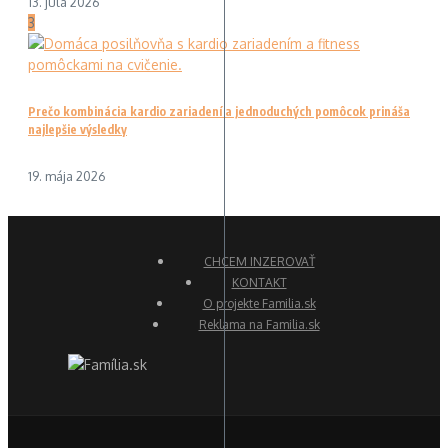
13. júla 2026
3
Prečo kombinácia kardio zariadení a jednoduchých pomôcok prináša
najlepšie výsledky
19. mája 2026
CHCEM INZEROVAŤ
KONTAKT
O projekte Familia.sk
Reklama na Familia.sk