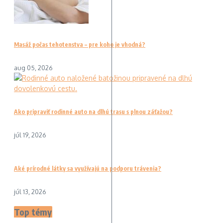
Masáž počas tehotenstva – pre koho je vhodná?
aug 05, 2026
Ako pripraviť rodinné auto na dlhú trasu s plnou záťažou?
júl 19, 2026
Aké prírodné látky sa využívajú na podporu trávenia?
júl 13, 2026
Top témy