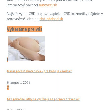
Internetový obchod
autoveci.sk
Najširší výber CBD olejov, kvapiek a CBD kozmetiky nájdete v
porovnávači cien na
cbd-obchod.sk
Vyberáme pre vás
1
Masáž počas tehotenstva – pre koho je vhodná?
5. augusta 2026
2
Aké prírodné látky sa využívajú na podporu trávenia?