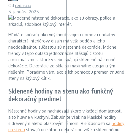
Od
redakcia
5. januára 2025
Hľadáte spôsob, ako vdýchnuť svojmu domovu unikátny
charakter? Interiérový dizajn má veľa podôb a jeho
neoddeliteľnou súčasťou sú nástenné dekorácie. Módne
trendy v tejto oblasti jednoznačne hlásajú čistotu
a minimalizmus, ktoré v sebe spájajú sklenené nástenné
dekorácie. Dekorácie zo skla sú maximálne elegantným
riešením. Poradíme vám, ako s ich pomocou premeniť nudné
steny na štýlový kútik.
Sklenené hodiny na stenu ako funkčný
dekoračný predmet
Nástenné hodiny sa nachádzajú skoro v každej domácnosti,
a to hlavne v kuchyni. Zabudnite však na klasické hodiny
s dreveným alebo plastovým rámom. V súčasnosti sa
hodiny
na stenu
stávajú unikátnou dekoráciou vďaka sklenenému