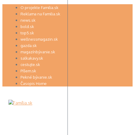
Preskočiť
O projekte Familia.sk
na
Reklama na Familia.sk
obsah
news.sk
bold.sk
top5.sk
wellnessmagazin.sk
gazda.sk
magazínbývanie.sk
salkakavy.sk
cestujte.sk
Píšem.sk
Pekné bývanie.sk
Časopis Home