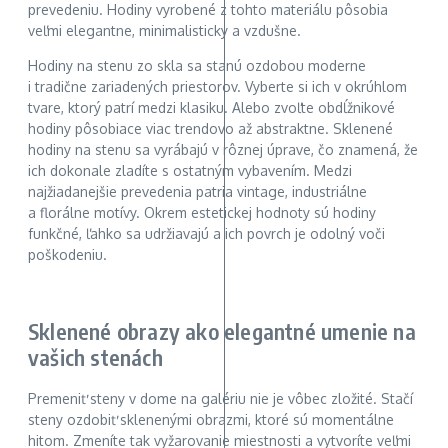
prevedeniu. Hodiny vyrobené z tohto materiálu pôsobia
veľmi elegantne, minimalisticky a vzdušne.
Hodiny na stenu zo skla sa stanú ozdobou moderne
i tradične zariadených priestorov. Vyberte si ich v okrúhlom
tvare, ktorý patrí medzi klasiku. Alebo zvoľte obdĺžnikové
hodiny pôsobiace viac trendovo až abstraktne. Sklenené
hodiny na stenu sa vyrábajú v rôznej úprave, čo znamená, že
ich dokonale zladíte s ostatným vybavením. Medzi
najžiadanejšie prevedenia patria vintage, industriálne
a florálne motívy. Okrem estetickej hodnoty sú hodiny
funkčné, ľahko sa udržiavajú a ich povrch je odolný voči
poškodeniu.
Sklenené obrazy ako elegantné umenie na
vašich stenách
Premeniť steny v dome na galériu nie je vôbec zložité. Stačí
steny ozdobiť sklenenými obrazmi, ktoré sú momentálne
hitom. Zmeníte tak vyžarovanie miestnosti a vytvoríte veľmi