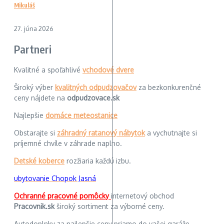
Mikuláš
27. júna 2026
Partneri
Kvalitné a spoľahlivé
vchodové dvere
Široký výber
kvalitných odpudzovačov
za bezkonkurenčné
ceny nájdete na
odpudzovace.sk
Najlepšie
domáce meteostanice
Obstarajte si
záhradný ratanový nábytok
a vychutnajte si
príjemné chvíle v záhrade naplno.
Detské koberce
rozžiaria každú izbu.
ubytovanie Chopok Jasná
Ochranné pracovné pomôcky
internetový obchod
Pracovnik.sk
široký sortiment za výborné ceny.
Autodoplnky za najlepšie ceny priamo do vašej garáže.