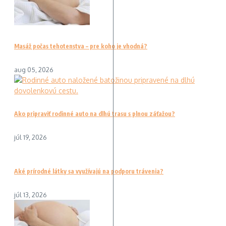
Masáž počas tehotenstva – pre koho je vhodná?
aug 05, 2026
Ako pripraviť rodinné auto na dlhú trasu s plnou záťažou?
júl 19, 2026
Aké prírodné látky sa využívajú na podporu trávenia?
júl 13, 2026