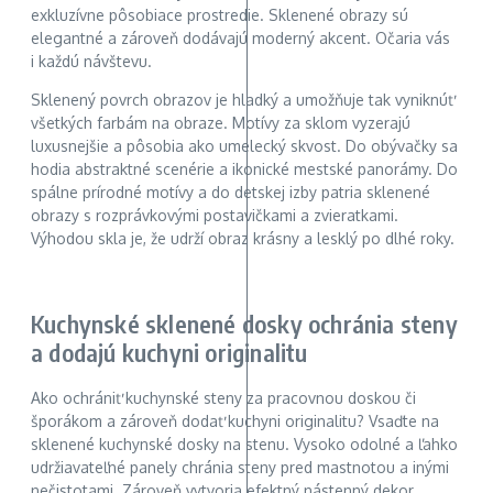
exkluzívne pôsobiace prostredie. Sklenené obrazy sú
elegantné a zároveň dodávajú moderný akcent. Očaria vás
i každú návštevu.
Sklenený povrch obrazov je hladký a umožňuje tak vyniknúť
všetkých farbám na obraze. Motívy za sklom vyzerajú
luxusnejšie a pôsobia ako umelecký skvost. Do obývačky sa
hodia abstraktné scenérie a ikonické mestské panorámy. Do
spálne prírodné motívy a do detskej izby patria sklenené
obrazy s rozprávkovými postavičkami a zvieratkami.
Výhodou skla je, že udrží obraz krásny a lesklý po dlhé roky.
Kuchynské sklenené dosky ochránia steny
a dodajú kuchyni originalitu
Ako ochrániť kuchynské steny za pracovnou doskou či
šporákom a zároveň dodať kuchyni originalitu? Vsaďte na
sklenené kuchynské dosky na stenu. Vysoko odolné a ľahko
udržiavateľné panely chránia steny pred mastnotou a inými
nečistotami. Zároveň vytvoria efektný nástenný dekor.