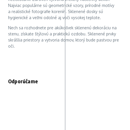
Najviac populárne sú geometrické vzory, prírodné motívy
a realistické fotografie korenín. Sklenené dosky sú
hygienické a veľmi odolné aj voči vysokej teplote.
Nech sa rozhodnete pre akúkoľvek sklenenú dekoráciu na
stenu, získate štýlovú a praktickú ozdobu. Sklenené prvky
skrášlia priestory a vytvoria domov, ktorý bude pastvou pre
oči.
Odporúčame