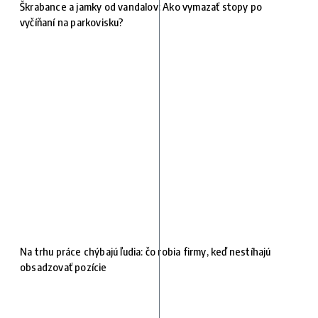
Škrabance a jamky od vandalov: Ako vymazať stopy po
vyčíňaní na parkovisku?
Na trhu práce chýbajú ľudia: čo robia firmy, keď nestíhajú
obsadzovať pozície