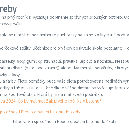
treby
na prvý ročník si vyžaduje doplnenie správnych školských potrieb. Od
ýbavy prváka.
ala by mať vhodne navrhnuté priehradky na knihy, zošity a iné pomôck
tvorčekové zošity. Učebnice pre prvákov poskytuje škola bezplatne – 
pastelky, fixky, gumičky, strúhadlá, pravítka, lepidlo a nožnice… Nezab
priehradkami (napr. obojstranný) alebo dva menšie peračníky, z ktorý
zky a fixky.
ínu a farby. Tieto pomôcky bude vaše dieťa potrebovať na hodinách výt
ky a tričko. Uistite sa, že v škole vášho dieťaťa sa vyžaduje športové 
 na športovú obuv, ktorá by mala mať svetlú podrážku.
va 2024. Čo by mal mať žiak prvého ročníka v batohu?
Infografika spoločnosti Pepco o balení batohu do školy