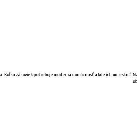
na
Koľko zásuviek potrebuje moderná domácnosť a kde ich umiestniť
Na
ob