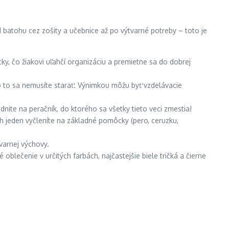
 batohu cez zošity a učebnice až po výtvarné potreby – toto je
y, čo žiakovi uľahčí organizáciu a premietne sa do dobrej
o to sa nemusíte starať. Výnimkou môžu byť vzdelávacie
udnite na peračník, do ktorého sa všetky tieto veci zmestia!
ch jeden vyčleníte na základné pomôcky (pero, ceruzku,
varnej výchovy.
oblečenie v určitých farbách, najčastejšie biele tričká a čierne