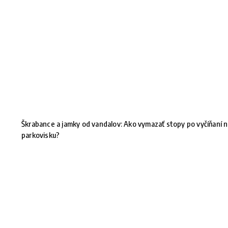
Škrabance a jamky od vandalov: Ako vymazať stopy po vyčíňaní 
parkovisku?