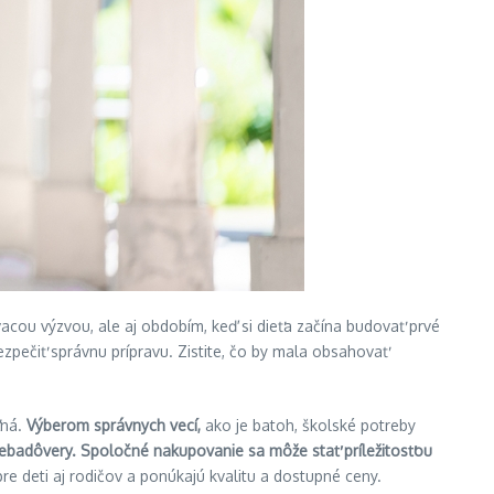
acou výzvou, ale aj obdobím, keď si dieťa začína budovať prvé
zpečiť správnu prípravu. Zistite, čo by mala obsahovať
ľná.
Výberom správnych vecí,
ako je batoh, školské potreby
sebadôvery.
Spoločné nakupovanie sa môže stať príležitosťou
re deti aj rodičov a ponúkajú kvalitu a dostupné ceny.