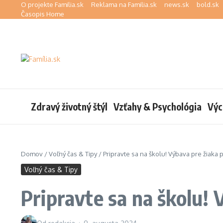
Preskočiť na obsah
O projekte Familia.sk
Reklama na Familia.sk
news.sk
bold.sk
Časopis Home
Zdravý životný štýl
Vzťahy & Psychológia
Výc
Domov
/
Voľný čas & Tipy
/
Pripravte sa na školu! Výbava pre žiaka
Voľný čas & Tipy
Pripravte sa na školu!