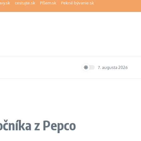
avy.sk
cestujte.sk
Píšem.sk
Pekné bývanie.sk
7. augusta 2026
očníka z Pepco