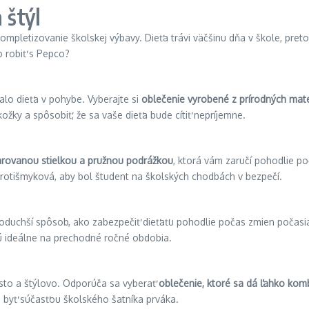
 štýl
mpletizovanie školskej výbavy. Dieťa trávi väčšinu dňa v škole, preto
o robiť s Pepco?
lo dieťa v pohybe. Vyberajte si
oblečenie vyrobené z prírodných mate
žky a spôsobiť, že sa vaše dieťa bude cítiť nepríjemne.
arovanou stielkou a pružnou podrážkou
, ktorá vám zaručí pohodlie po
protišmyková, aby bol študent na školských chodbách v bezpečí.
oduchší spôsob, ako zabezpečiť dieťaťu pohodlie počas zmien počasia.
dú ideálne na prechodné ročné obdobia.
sto a štýlovo. Odporúča sa vyberať
oblečenie, ktoré sa dá ľahko kom
li byť súčasťou školského šatníka prváka.