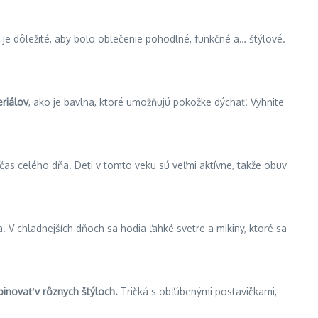
 je dôležité, aby bolo oblečenie pohodlné, funkčné a… štýlové.
riálov
, ako je bavlna, ktoré umožňujú pokožke dýchať. Vyhnite
čas celého dňa. Deti v tomto veku sú veľmi aktívne, takže obuv
 V chladnejších dňoch sa hodia ľahké svetre a mikiny, ktoré sa
binovať v rôznych štýloch.
Tričká s obľúbenými postavičkami,