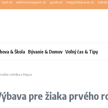
top5.sk
wellnessmagazin.sk
gazda.sk
magazínbývanie.sk
salkak
hova & Škola
Bývanie & Domov
Voľný čas & Tipy
 prvého ročníka z Pepco
 Výbava pre žiaka prvého r