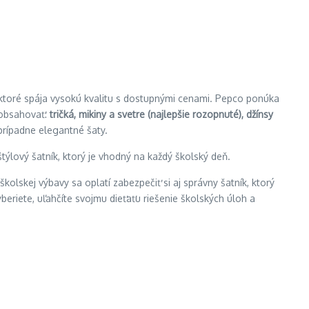
 ktoré spája vysokú kvalitu s dostupnými cenami. Pepco ponúka
 obsahovať:
tričká, mikiny a svetre (najlepšie rozopnuté), džínsy
prípadne elegantné šaty.
týlový šatník, ktorý je vhodný na každý školský deň.
olskej výbavy sa oplatí zabezpečiť si aj správny šatník, ktorý
vyberiete, uľahčíte svojmu dieťaťu riešenie školských úloh a