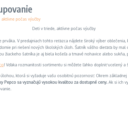
kupovanie
Deti v triede, aktívne počas výučby
 prváka. V predajniach tohto reťazca nájdete široký výber oblečenia,
domie pri riešení nových školských úloh. Šatník vášho dieťaťa by mal
 žiackeho šatníka je aj biela košeľa a tmavé nohavice alebo sukňa, 
co
! Vďaka rozmanitosti sortimentu si môžete ľahko doplniť ucelený a š
 úlohou, ktorá si vyžaduje vašu osobitnú pozornosť. Okrem základnej šk
ky Pepco sa vyznačujú vysokou kvalitou za dostupné ceny.
Ak si ich 
vanie.