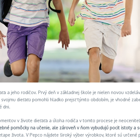
a a jeho rodičov. Prvý deň v základnej škole je nielen novou vzdeláv
te svojmu dieťaťu pomohli hladko prejsť týmto obdobím, je vhodné zabe
é dni.
omentov v živote dieťaťa a úloha rodiča v tomto procese je neocenite
rebné pomôcky na učenie, ale zároveň v ňom vybudujú pocit istoty a 
etape života. V Pepco nájdete široký výber výrobkov, ktoré sú určené p