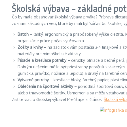
Školská výbava – základné po
Čo by mala obsahovať školská výbava prváka? Príprava dieťaťa 
zoznam základných vecí, ktoré by mali byť súčasťou školskej v
Batoh
– ľahký, ergonomický a prispôsobený výške dieťaťa. M
organizácie práce počas vyučovania.
Zošity a knihy
– na začiatok vám postačia 3-4 linajkové a š
materiály pre mimoškolské aktivity.
Písacie a kresliace potreby
– ceruzky, plniace a bežné perá, 
Dobrým riešením môže byť priestranný peračník s viacerými 
gumičku, pravítko, nožnice a lepidlo) a druhý na farebné ceru
Výtvarné potreby
– kresliace bloky, farebný papier, plastel
Oblečenie na športové aktivity
– pohodlná športová obuv, šort
alebo tmavomodré šortky. Usmernenia sa môžu vzťahovať aj
Zistite viac o školskej výbave! Prečítajte si článok:
Školská výba