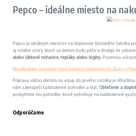
Pepco – ideálne miesto na na
Pepco je ideálnym miestom na doplnenie školského šatníka pre
aj módne vzory, ktoré sa deťom budú páčiť a dodajú im sebave
alebo látkové nohavice, tepláky alebo legíny.
Povinnou súčasťou
Nezabudnite si pozrieť novú kolekciu oblečenia do školy v Pep
Príprava vášho dieťaťa na vstup do prvého ročníka je dôležitou
vám zabezpečí každodenné pohodlie a štýl.
Oblečenie a dopln
poskytnete mu pohodlie, ktoré potrebuje na každodenné vyučo
Odporúčame