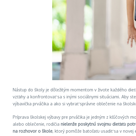
Nástup do školy je dôležitým momentom v živote každého dieťať
vzťahy a konfrontovať sa s inými sociálnymi situáciami. Aby s
výbavička prváčika a ako si vybrať správne oblečenie na školsk
Príprava školskej výbavy pre prváčika je jedným z kľúčových m
alebo oblečenie, rodičia
nielenže poskytnú svojmu dieťaťu pot
na rozhovor o škole
, ktorý pomôže batoľaťu usadiť sa v novej 