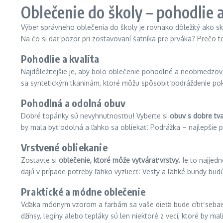
Oblečenie do školy – pohodlie a
Výber správneho oblečenia do školy je rovnako dôležitý ako sko
Na čo si dať pozor pri zostavovaní šatníka pre prváka? Prečo t
Pohodlie a kvalita
Najdôležitejšie je, aby bolo oblečenie pohodlné a neobmedzova
sa syntetickým tkaninám, ktoré môžu spôsobiť podráždenie poko
Pohodlná a odolná obuv
Dobré topánky sú nevyhnutnosťou! Vyberte si
obuv s dobre tv
by mala byť odolná a ľahko sa obliekať. Podrážka – najlepšie 
Vrstvené obliekanie
Zostavte si
oblečenie, ktoré môže vytvárať vrstvy.
Je to najjedn
dajú v prípade potreby ľahko vyzliecť. Vesty a ľahké bundy bu
Praktické a módne oblečenie
Vďaka módnym vzorom a farbám sa vaše dieťa bude cítiť sebai
džínsy, legíny alebo tepláky sú len niektoré z vecí, ktoré by ma