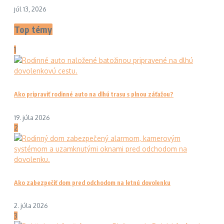
júl 13, 2026
Top témy
1
Ako pripraviť rodinné auto na dlhú trasu s plnou záťažou?
19. júla 2026
2
Ako zabezpečiť dom pred odchodom na letnú dovolenku
2. júla 2026
3