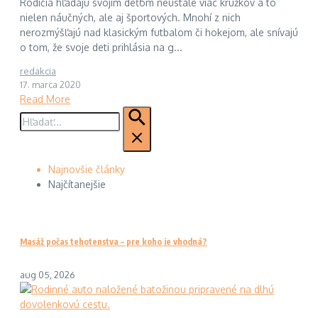
Rodičia hľadajú svojim deťom neustále viac krúžkov a to
nielen náučných, ale aj športových. Mnohí z nich
nerozmýšľajú nad klasickým futbalom či hokejom, ale snívajú
o tom, že svoje deti prihlásia na g...
redakcia
17. marca 2020
Read More
Hľadať:
Najnovšie články
Najčítanejšie
Masáž počas tehotenstva – pre koho je vhodná?
aug 05, 2026