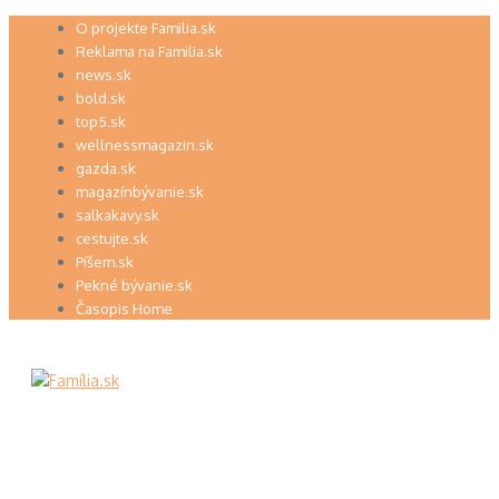
Preskočiť
O projekte Familia.sk
na
Reklama na Familia.sk
obsah
news.sk
bold.sk
top5.sk
wellnessmagazin.sk
gazda.sk
magazínbývanie.sk
salkakavy.sk
cestujte.sk
Píšem.sk
Pekné bývanie.sk
Časopis Home