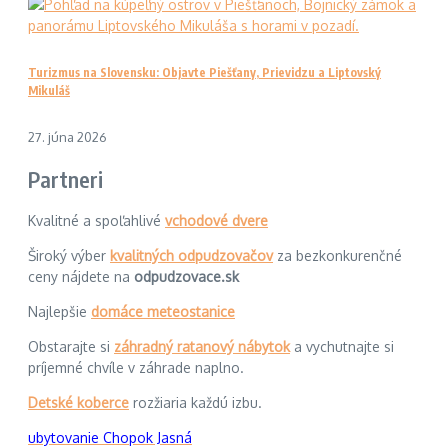
Turizmus na Slovensku: Objavte Piešťany, Prievidzu a Liptovský
Mikuláš
27. júna 2026
Partneri
Kvalitné a spoľahlivé
vchodové dvere
Široký výber
kvalitných odpudzovačov
za bezkonkurenčné
ceny nájdete na
odpudzovace.sk
Najlepšie
domáce meteostanice
Obstarajte si
záhradný ratanový nábytok
a vychutnajte si
príjemné chvíle v záhrade naplno.
Detské koberce
rozžiaria každú izbu.
ubytovanie Chopok Jasná