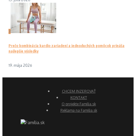
3
Prečo kombinácia kardio zariadení a jednoduchých pomôcok prináša
najlepšie výsledky
19. mája 2026
CHCEM INZEROVAŤ
KONTAKT
O projekte Familia.sk
Reklama na Familia.sk