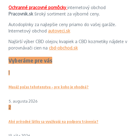
Ochranné pracovné pomôcky
internetový obchod
Pracovnik.sk
široký sortiment za výborné ceny.
Autodoplnky za najlepšie ceny priamo do vašej garáže.
Internetový obchod
autoveci.sk
Najširší výber CBD olejov, kvapiek a CBD kozmetiky nájdete v
porovnávači cien na
cbd-obchod.sk
Vyberáme pre vás
1
Masáž počas tehotenstva – pre koho je vhodná?
5. augusta 2026
2
Aké prírodné látky sa využívajú na podporu trávenia?
13. júla 2026