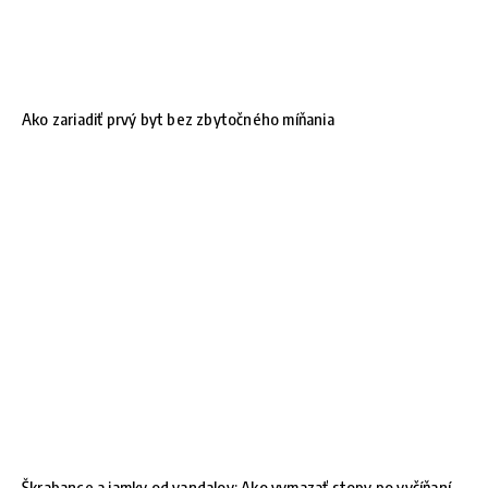
Ako zariadiť prvý byt bez zbytočného míňania
Škrabance a jamky od vandalov: Ako vymazať stopy po vyčíňaní