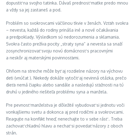
dopustiť na svojho tatinka. Dávaš prednosť matke predo mnou
a vždy sa jej zastaneš a pod.
Problém so svokrovcami väčšinou tkvie v ženách. Vzťah svokra
– nevesta, každá do rodiny prináša iné a nové očakávania
a predpoklady. Výsledkom sú nedorozumenia a sklamania.
Svokra často prežíva pocity „straty syna“ a nevesta sa snaží
zosynchronizovať svoju novú domácnosť s pracovnými
a neskôr aj materskými povinnosťami.
Ohňom na streche môže byť aj rozdielne názory na výchovu
deti (vnúčat ). Niekedy dokáže vytočiť aj nevinná otázka, prečo
dieťa nemá čiapku alebo sandále a nasledujú sťažnosti na tú
druhú u jediného riešiteľa problému syna a manžela.
Pre pevnosť manželstva je dôležité vybudovať si jednotu voči
vonkajšiemu svetu a dokonca aj pred rodičmi a svokrovcami.
Reagujte na konflikt hneď, nenechajte to v sebe rásť . Treba
zachovať chladnú hlavu a nechať si povedať názory z oboch
strán.