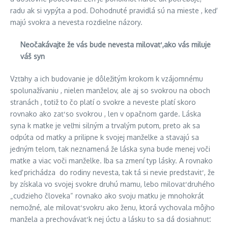
radu ak si vypýta a pod. Dohodnuté pravidlá sú na mieste , keď
majú svokra a nevesta rozdielne názory.
Neočakávajte že vás bude nevesta milovať ,ako vás miluje
váš syn
Vzťahy a ich budovanie je dôležitým krokom k vzájomnému
spolunažívaniu , nielen manželov, ale aj so svokrou na oboch
stranách , totiž to čo platí o svokre a neveste platí skoro
rovnako ako zať so svokrou , len v opačnom garde. Láska
syna k matke je veľmi silným a trvalým putom, preto ak sa
odpúta od matky a prilipne k svojej manželke a stavajú sa
jedným telom, tak neznamená že láska syna bude menej voči
matke a viac voči manželke. Iba sa zmení typ lásky. A rovnako
keď prichádza do rodiny nevesta, tak tá si nevie predstaviť , že
by získala vo svojej svokre druhú mamu, lebo milovať druhého
„cudzieho človeka“ rovnako ako svoju matku je mnohokrát
nemožné, ale milovať svokru ako ženu, ktorá vychovala môjho
manžela a prechovávať k nej úctu a lásku to sa dá dosiahnuť.