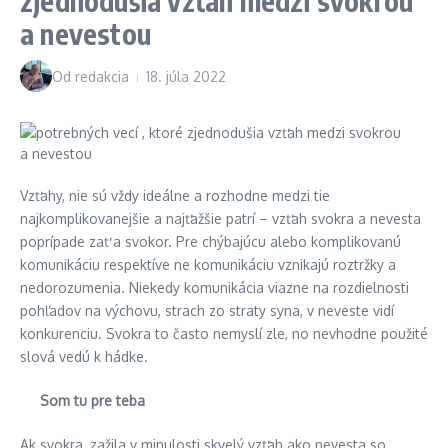
zjednodušia vzťah medzi svokrou
a nevestou
Od
redakcia
18. júla 2022
Vzťahy, nie sú vždy ideálne a rozhodne medzi tie
najkomplikovanejšie a najťažšie patrí – vzťah svokra a nevesta
poprípade zať a svokor. Pre chýbajúcu alebo komplikovanú
komunikáciu respektíve ne komunikáciu vznikajú roztržky a
nedorozumenia. Niekedy komunikácia viazne na rozdielnosti
pohľadov na výchovu, strach zo straty syna, v neveste vidí
konkurenciu. Svokra to často nemyslí zle, no nevhodne použité
slová vedú k hádke.
Som tu pre teba
Ak svokra, zažila v minulosti skvelý vzťah ako nevesta so