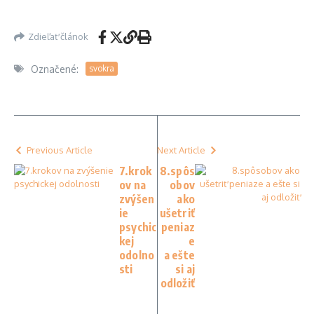
Zdieľať článok
Označené:
svokra
Previous Article
Next Article
7.krok
8.spôs
ov na
obov
zvýšen
ako
ie
ušetriť
psychic
peniaz
kej
e
odolno
a ešte
sti
si aj
odložiť