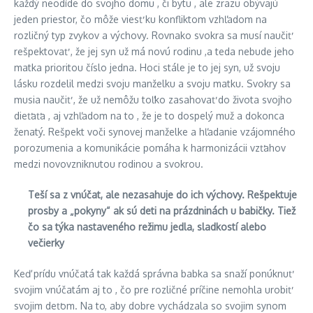
každý neodíde do svojho domu , či bytu , ale zrazu obývajú
jeden priestor, čo môže viesť ku konfliktom vzhľadom na
rozličný typ zvykov a výchovy. Rovnako svokra sa musí naučiť
rešpektovať , že jej syn už má novú rodinu ,a teda nebude jeho
matka prioritou číslo jedna. Hoci stále je to jej syn, už svoju
lásku rozdelil medzi svoju manželku a svoju matku. Svokry sa
musia naučiť , že už nemôžu toľko zasahovať do života svojho
dieťaťa , aj vzhľadom na to , že je to dospelý muž a dokonca
ženatý. Rešpekt voči synovej manželke a hľadanie vzájomného
porozumenia a komunikácie pomáha k harmonizácii vzťahov
medzi novovzniknutou rodinou a svokrou.
Teší sa z vnúčat, ale nezasahuje do ich výchovy. Rešpektuje
prosby a „pokyny“ ak sú deti na prázdninách u babičky. Tiež
čo sa týka nastaveného režimu jedla, sladkostí alebo
večierky
Keď prídu vnúčatá tak každá správna babka sa snaží ponúknuť
svojim vnúčatám aj to , čo pre rozličné príčine nemohla urobiť
svojim deťom. Na to, aby dobre vychádzala so svojim synom