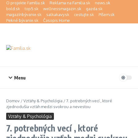
Preskočiť na obsah
O projekte Familia.sk
Reklama na Familia.sk
news.sk
bold.sk
top5.sk
wellnessmagazin.sk
gazda.sk
magazínbývanie.sk
salkakavy.sk
cestujte.sk
Píšem.sk
Pekné bývanie.sk
Časopis Home
Menu
Domov
/
Vzťahy & Psychológia
/
7. potrebných vecí , ktoré
zjednodušia vzťah medzi svokrou a nevestou
Vzťahy & Psychológia
7. potrebných vecí , ktoré