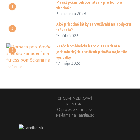
Masáž počas tehotenstva – pre koho je
1
vhodná?
5. augusta 2026
Aké prírodné látky sa využívajú na podporu
2
trávenia?
13. júla 2026
Prečo kombinácia kardio zariadení a
3
jednoduchých pomôcok prináša najlepšie
výsledky
19. mája 2026
CHCEM INZEROVAŤ
KONTAKT
O projekte Familia.sk
Reklama na Familia.sk