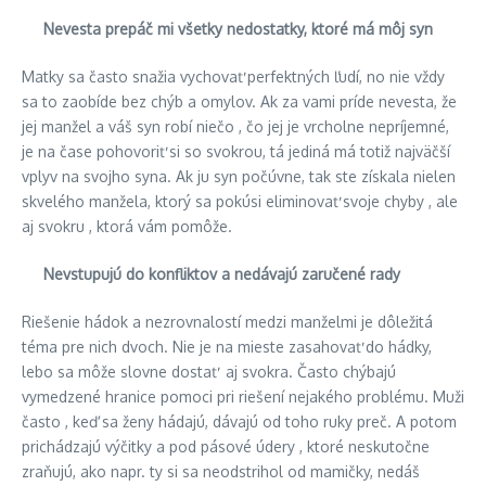
Nevesta prepáč mi všetky nedostatky, ktoré má môj syn
Matky sa často snažia vychovať perfektných ľudí, no nie vždy
sa to zaobíde bez chýb a omylov. Ak za vami príde nevesta, že
jej manžel a váš syn robí niečo , čo jej je vrcholne nepríjemné,
je na čase pohovoriť si so svokrou, tá jediná má totiž najväčší
vplyv na svojho syna. Ak ju syn počúvne, tak ste získala nielen
skvelého manžela, ktorý sa pokúsi eliminovať svoje chyby , ale
aj svokru , ktorá vám pomôže.
Nevstupujú do konfliktov a nedávajú zaručené rady
Riešenie hádok a nezrovnalostí medzi manželmi je dôležitá
téma pre nich dvoch. Nie je na mieste zasahovať do hádky,
lebo sa môže slovne dostať aj svokra. Často chýbajú
vymedzené hranice pomoci pri riešení nejakého problému. Muži
často , keď sa ženy hádajú, dávajú od toho ruky preč. A potom
prichádzajú výčitky a pod pásové údery , ktoré neskutočne
zraňujú, ako napr. ty si sa neodstrihol od mamičky, nedáš