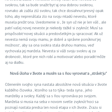
svokrou, tak sa bude snažiť byť aj ona dobrou svokrou,
rovnako ak zažila zlú svokru, tak chce dosiahnuť presný opak
toho, aby neprenášala zlo na svoju mladú nevestu, ktoré
musela prežiť ona. Uvedomenie si , že syn už nie je len váš , ale
patrí vašej novej neveste je niekedy ťažké si zvyknúť. Musí sa
prispôsobiť novej situácii a predovšetkým ju spracovať. Ak už
nevesta nemá svoju mamu, je dobré a správne ponúknuť jej
možnosť , aby sa ona svokra stala druhou mamou, veď
vychovala jej manžela. Nevesta si váži svoju svokru aj za
drobnosti , ktoré pre nich robí a motivovať alebo poradiť môže
aj na diaľku.
Nová úloha v živote a musím sa s ňou vyrovnať a „stráviť ju“
Oženením svojho syna nastala absolútne nová situácia v živote
každého človeka , ktorého sa to týka- teda syna , jeho
manželky a svokry. Každý sa s ňou vyrovnáva po svojom.
Manželia si musia na seba v novom svetle zvyknúť hoci sa
poznajú nastala predsa len nová etapa v ich živote. Zrazu si