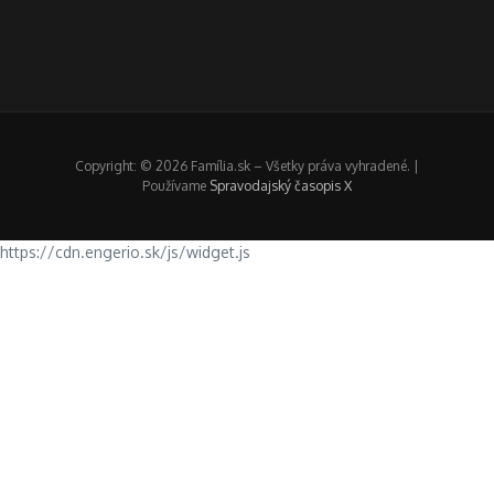
Copyright: © 2026 Família.sk – Všetky práva vyhradené. |
Používame
Spravodajský časopis X
https://cdn.engerio.sk/js/widget.js