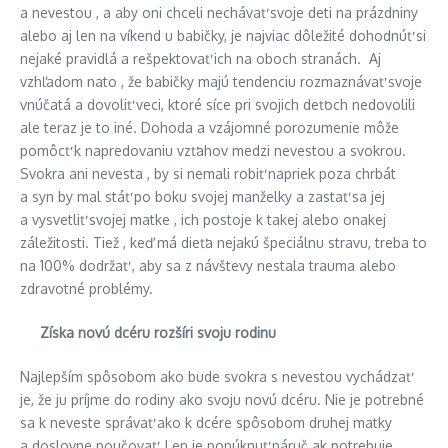
a nevestou , a aby oni chceli nechávať svoje deti na prázdniny
alebo aj len na víkend u babičky, je najviac dôležité dohodnúť si
nejaké pravidlá a rešpektovať ich na oboch stranách. Aj
vzhľadom nato , že babičky majú tendenciu rozmaznávať svoje
vnúčatá a dovoliť veci, ktoré síce pri svojich deťoch nedovolili
ale teraz je to iné. Dohoda a vzájomné porozumenie môže
pomôcť k napredovaniu vzťahov medzi nevestou a svokrou.
Svokra ani nevesta , by si nemali robiť napriek poza chrbát
a syn by mal stáť po boku svojej manželky a zastať sa jej
a vysvetliť svojej matke , ich postoje k takej alebo onakej
záležitosti. Tiež , keď má dieťa nejakú špeciálnu stravu, treba to
na 100% dodržať , aby sa z návštevy nestala trauma alebo
zdravotné problémy.
Získa novú dcéru rozšíri svoju rodinu
Najlepším spôsobom ako bude svokra s nevestou vychádzať
je, že ju príjme do rodiny ako svoju novú dcéru. Nie je potrebné
sa k neveste správať ako k dcére spôsobom druhej matky
a doslovne poučovať. Len je ponúknuť náruč ak potrebuje,