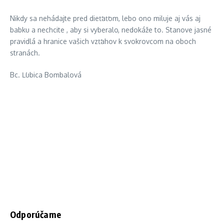
Nikdy sa nehádajte pred dieťaťom, lebo ono miluje aj vás aj
babku a nechcite , aby si vyberalo, nedokáže to. Stanove jasné
pravidlá a hranice vašich vzťahov k svokrovcom na oboch
stranách.
Bc. Ľubica Bombalová
Odporúčame