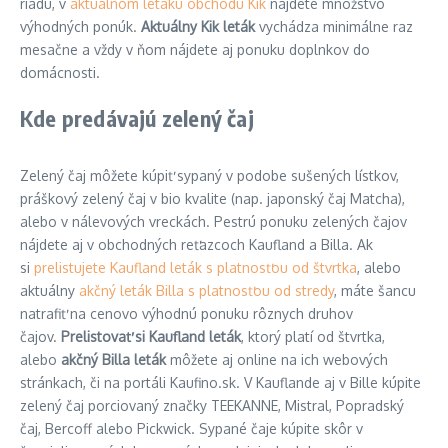
riadu, v
aktuálnom letáku obchodu Kik
nájdete množstvo
výhodných ponúk.
Aktuálny Kik leták
vychádza minimálne raz
mesačne a vždy v ňom nájdete aj ponuku doplnkov do
domácnosti.
Kde predávajú zelený čaj
Zelený čaj môžete kúpiť sypaný v podobe sušených lístkov,
práškový zelený čaj v bio kvalite (nap. japonský čaj Matcha),
alebo v nálevových vreckách. Pestrú ponuku zelených čajov
nájdete aj v obchodných reťazcoch Kaufland a Billa. Ak
si
prelistujete Kaufland leták s platnosťou od štvrtka
, alebo
aktuálny
akčný leták Billa s platnosťou od stredy
, máte šancu
natrafiť na cenovo výhodnú ponuku rôznych druhov
čajov.
Prelistovať si Kaufland leták
, ktorý platí od štvrtka,
alebo
akčný Billa leták
môžete aj online na ich webových
stránkach, či na portáli Kaufino.sk. V Kauflande aj v Bille kúpite
zelený čaj porciovaný značky TEEKANNE, Mistral, Popradský
čaj, Bercoff alebo Pickwick. Sypané čaje kúpite skôr v