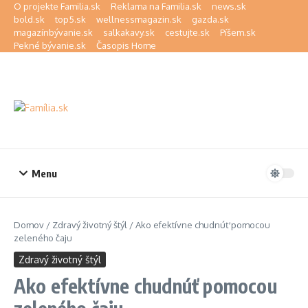
Preskočiť na obsah
O projekte Familia.sk
Reklama na Familia.sk
news.sk
bold.sk
top5.sk
wellnessmagazin.sk
gazda.sk
magazínbývanie.sk
salkakavy.sk
cestujte.sk
Píšem.sk
Pekné bývanie.sk
Časopis Home
Menu
Domov
/
Zdravý životný štýl
/
Ako efektívne chudnúť pomocou
zeleného čaju
Zdravý životný štýl
Ako efektívne chudnúť pomocou