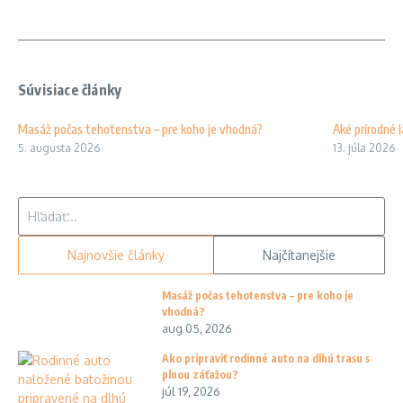
Súvisiace články
Masáž počas tehotenstva – pre koho je vhodná?
Aké prírodné 
5. augusta 2026
13. júla 2026
Hľadať:
Najnovšie články
Najčítanejšie
Masáž počas tehotenstva – pre koho je
vhodná?
aug 05, 2026
Ako pripraviť rodinné auto na dlhú trasu s
plnou záťažou?
júl 19, 2026