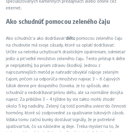
špecializovaných kamenných predajniach alebo online cez
internet.
Ako schudnúť pomocou zeleného čaju
Ako schudnúť a ako dodržiavať
diétu
pomocou zeleného čaju
na chudnutie má svoje zásady, ktoré sa oplatí dodržiavať.
Určite sa netreba uchyľovať k drastickým opatreniam, odmietať
jedlo a piť veľké množstvo zeleného čaju. Tento prístup k diéte
je neprijateľný, ba priam zdraviu škodlivý. Jednou z
najrozumnejších metód je nahradiť obvyklé nápoje zeleným
čajom, pričom sa odporúča množstvo najviac 3 – 6 čajových
šálok denne pre dospelého človeka. Je to spôsob, ako
schudnúť a nedodržiavať prísnu diétu, ale sa normálne dosýta
najesť. Za približne 3 – 4 týždne by ste takto mohli zhodiť
okolo 5 kg nadváhy. Zelený čaj totiž pomáha uviesť do činnosti
hormóny, ktoré sú zodpovedné za spaľovanie tukových zásob.
Vďaka tomu začnú bunky dostávať signály, že je potrebné
spaľovať tuk, čo sa následne aj deje. Treba myslieť na to, že