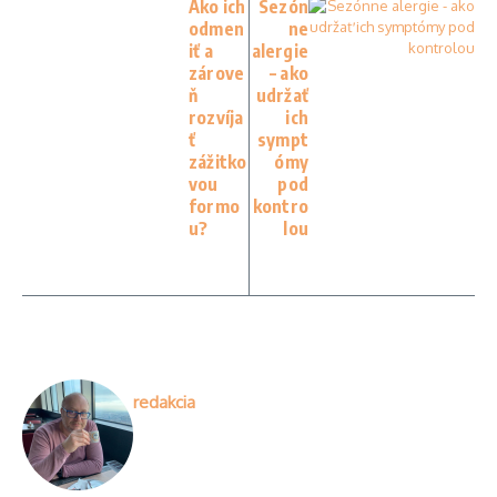
Ako ich
Sezón
odmen
ne
iť a
alergie
zárove
– ako
ň
udržať
rozvíja
ich
ť
sympt
zážitko
ómy
vou
pod
formo
kontro
u?
lou
redakcia