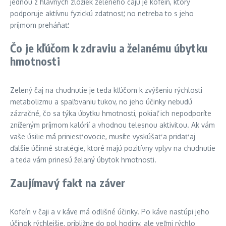
jednou z hlavných zložiek zeleného čaju je kofeín, ktorý
podporuje aktívnu fyzickú zdatnosť, no netreba to s jeho
príjmom preháňať.
Čo je kľúčom k zdraviu a želanému úbytku
hmotnosti
Zelený čaj na chudnutie je teda kľúčom k zvýšeniu rýchlosti
metabolizmu a spaľovaniu tukov, no jeho účinky nebudú
zázračné, čo sa týka úbytku hmotnosti, pokiaľ ich nepodporíte
zníženým príjmom kalórií a vhodnou telesnou aktivitou. Ak vám
vaše úsilie má priniesť ovocie, musíte vyskúšať a pridať aj
ďalšie účinné stratégie, ktoré majú pozitívny vplyv na chudnutie
a teda vám prinesú želaný úbytok hmotnosti.
Zaujímavý fakt na záver
Kofeín v čaji a v káve má odlišné účinky. Po káve nastúpi jeho
účinok rýchlejšie, približne do pol hodiny, ale veľmi rýchlo