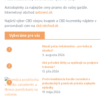
Autodoplnky za najlepšie ceny priamo do vašej garáže.
Internetový obchod
autoveci.sk
Najširší výber CBD olejov, kvapiek a CBD kozmetiky nájdete v
porovnávači cien na
cbd-obchod.sk
Vyberáme pre vás
Masáž počas tehotenstva – pre koho je
1
vhodná?
5. augusta 2026
Aké prírodné látky sa využívajú na podporu
2
trávenia?
13. júla 2026
Prečo kombinácia kardio zariadení a
3
jednoduchých pomôcok prináša najlepšie
výsledky
19. mája 2026