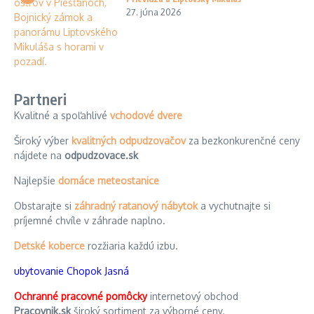
27. júna 2026
Partneri
Kvalitné a spoľahlivé
vchodové dvere
Široký výber
kvalitných odpudzovačov
za bezkonkurenčné ceny
nájdete na
odpudzovace.sk
Najlepšie
domáce meteostanice
Obstarajte si
záhradný ratanový nábytok
a vychutnajte si
príjemné chvíle v záhrade naplno.
Detské koberce
rozžiaria každú izbu.
ubytovanie Chopok Jasná
Ochranné pracovné pomôcky
internetový obchod
Pracovnik.sk
široký sortiment za výborné ceny.