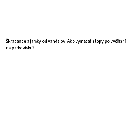
Škrabance a jamky od vandalov: Ako vymazať stopy po vyčíňaní
na parkovisku?