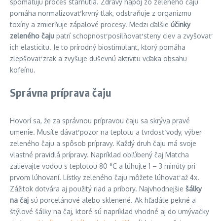
spomaľujú proces starnutia. Zdravý nápoj zo zeleného čaju
pomáha normalizovať krvný tlak, odstraňuje z organizmu
toxíny a zmierňuje zápalové procesy. Medzi ďalšie
účinky
zeleného čaju
patrí schopnosť posilňovať steny ciev a zvyšovať
ich elasticitu. Je to prírodný biostimulant, ktorý pomáha
zlepšovať zrak a zvyšuje duševnú aktivitu vďaka obsahu
kofeínu.
Správna príprava čaju
Hovorí sa, že za správnou prípravou čaju sa skrýva pravé
umenie. Musíte dávať pozor na teplotu a tvrdosť vody, výber
zeleného čaju a spôsob prípravy. Každý druh čaju má svoje
vlastné pravidlá prípravy. Napríklad obľúbený čaj Matcha
zalievajte vodou s teplotou 80 °C a lúhujte 1 – 3 minúty pri
prvom lúhovaní. Lístky zeleného čaju môžete lúhovať až 4x.
Zážitok dotvára aj použitý riad a príbory. Najvhodnejšie
šálky
na čaj
sú porcelánové alebo sklenené. Ak hľadáte pekné a
štýlové šálky na čaj, ktoré sú napríklad vhodné aj do umývačky