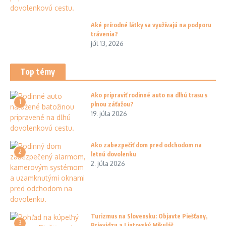
Aké prírodné látky sa využívajú na podporu
trávenia?
júl 13, 2026
Top témy
Ako pripraviť rodinné auto na dlhú trasu s
1
plnou záťažou?
19. júla 2026
Ako zabezpečiť dom pred odchodom na
2
letnú dovolenku
2. júla 2026
Turizmus na Slovensku: Objavte Piešťany,
3
Prievidzu a Liptovský Mikuláš