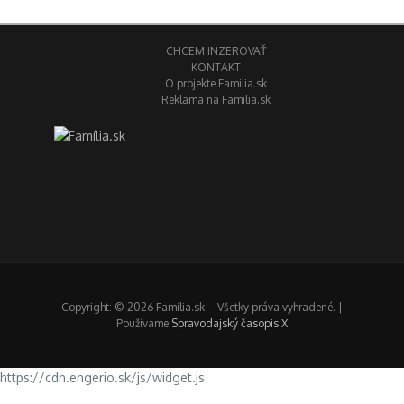
CHCEM INZEROVAŤ
KONTAKT
O projekte Familia.sk
Reklama na Familia.sk
Copyright: © 2026 Família.sk – Všetky práva vyhradené. |
Používame
Spravodajský časopis X
https://cdn.engerio.sk/js/widget.js