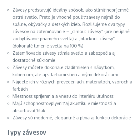
Závesy predstavujú ideálny spôsob, ako stlmiť nepríjemné
ostré svetlo. Preto je vhodné použiť závesy najmä do
spálne, obývačky a detských izieb. Rozlišujeme dva typy
závesov na zatemňovanie – „dimout závesy“ (pre neúplné
zachytávanie priameho svetla) a „blackout závesy“
(dokonalé tlmenie svetla na 100 %)
Zatemňovacie závesy stlmia svetlo a zabezpečia aj
dostatočné súkromie
Závesy môžete dokonale zladiť nielen s nábytkom,
kobercom, ale aj s farbami stien a inými dekoráciami
Nájdete ich v rôznych prevedeniach, materiáloch, vzoroch a
farbách
Miestnosť spríjemnia a vnesú do interiéru útulnosť
Majú schopnosť ovplyvniť aj akustiku v miestnosti a
absorbovať hluk
Závesy sú moderné, elegantné a plnia aj funkciu dekorácie
Typy závesov