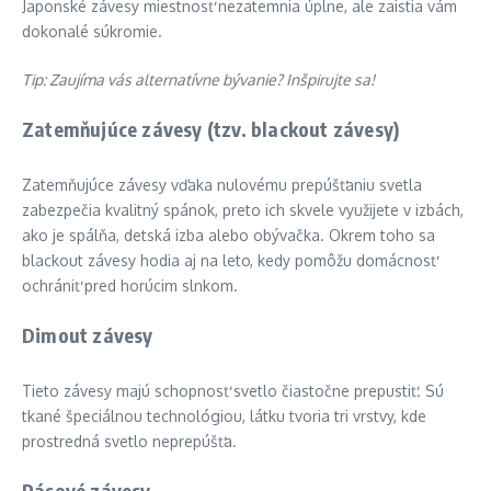
Japonské závesy miestnosť nezatemnia úplne, ale zaistia vám
dokonalé súkromie.
Tip:
Zaujíma vás alternatívne bývanie? Inšpirujte sa
!
Zatemňujúce závesy (tzv. blackout závesy)
Zatemňujúce závesy vďaka nulovému prepúšťaniu svetla
zabezpečia kvalitný spánok, preto ich skvele využijete v izbách,
ako je spálňa, detská izba alebo obývačka. Okrem toho sa
blackout závesy hodia aj na leto, kedy pomôžu domácnosť
ochrániť pred horúcim slnkom.
Dimout závesy
Tieto závesy majú schopnosť svetlo čiastočne prepustiť. Sú
tkané špeciálnou technológiou, látku tvoria tri vrstvy, kde
prostredná svetlo neprepúšťa.
Pásové závesy