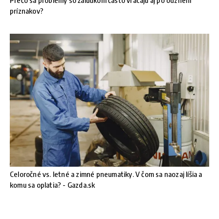
Prečo sa problémy so žalúdkom často vracajú aj po odznení
príznakov?
Celoročné vs. letné a zimné pneumatiky. V čom sa naozaj líšia a
komu sa oplatia? - Gazda.sk