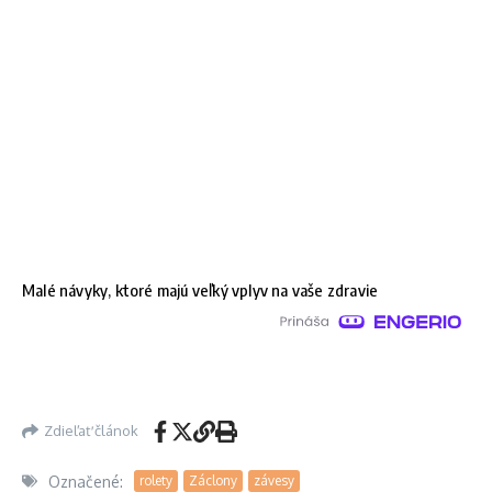
Malé návyky, ktoré majú veľký vplyv na vaše zdravie
Zdieľať článok
Označené:
rolety
Záclony
závesy