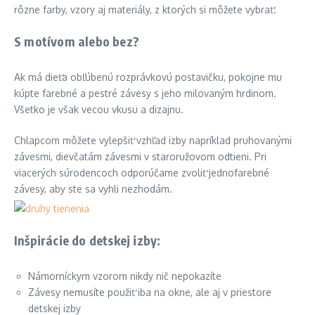
rôzne farby, vzory aj materiály, z ktorých si môžete vybrať.
S motívom alebo bez?
Ak má dieťa obľúbenú rozprávkovú postavičku, pokojne mu
kúpte farebné a pestré závesy s jeho milovaným hrdinom.
Všetko je však vecou vkusu a dizajnu.
Chlapcom môžete vylepšiť vzhľad izby napríklad pruhovanými
závesmi, dievčatám závesmi v staroružovom odtieni. Pri
viacerých súrodencoch odporúčame zvoliť jednofarebné
závesy, aby ste sa vyhli nezhodám.
Inšpirácie do detskej izby:
Námorníckym vzorom nikdy nič nepokazíte
Závesy nemusíte použiť iba na okne, ale aj v priestore
detskej izby