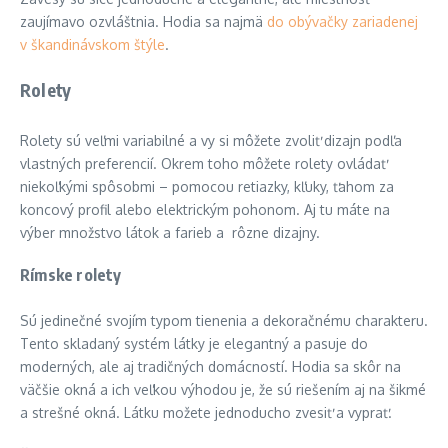
zaujímavo ozvláštnia. Hodia sa najmä
do obývačky
zariadenej
v škandinávskom štýle
.
Rolety
Rolety sú veľmi variabilné a vy si môžete zvoliť dizajn podľa
vlastných preferencií. Okrem toho môžete rolety ovládať
niekoľkými spôsobmi – pomocou retiazky, kľuky, ťahom za
koncový profil alebo elektrickým pohonom. Aj tu máte na
výber množstvo látok a farieb a rôzne dizajny.
Rímske rolety
Sú jedinečné svojím typom tienenia a dekoračnému charakteru.
Tento skladaný systém látky je elegantný a pasuje do
moderných, ale aj tradičných domácností. Hodia sa skôr na
väčšie okná a ich veľkou výhodou je, že sú riešením aj na šikmé
a strešné okná. Látku možete jednoducho zvesiť a vyprať.