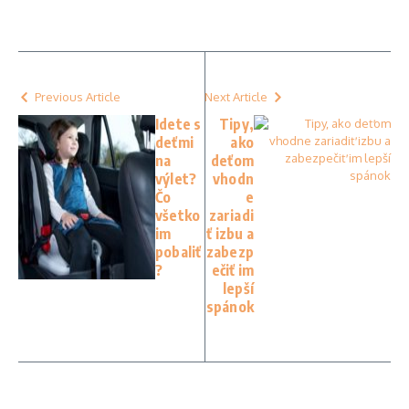
Previous Article
Next Article
Idete s
Tipy,
deťmi
ako
na
deťom
výlet?
vhodn
Čo
e
všetko
zariadi
im
ť izbu a
pobaliť
zabezp
?
ečiť im
lepší
spánok