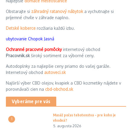
Najlepšie
domáce meteostanice
Obstarajte si
záhradný ratanový nábytok
a vychutnajte si
príjemné chvíle v záhrade naplno.
Detské koberce
rozžiaria každú izbu.
ubytovanie Chopok Jasná
Ochranné pracovné pomôcky
internetový obchod
Pracovnik.sk
široký sortiment za výborné ceny.
Autodoplnky za najlepšie ceny priamo do vašej garáže.
Internetový obchod
autoveci.sk
Najširší výber CBD olejov, kvapiek a CBD kozmetiky nájdete v
porovnávači cien na
cbd-obchod.sk
Vyberáme pre vás
Masáž počas tehotenstva – pre koho je
1
vhodná?
5. augusta 2026