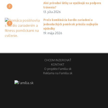
Aké prírodné látky sa využívajú na podporu
2
trávenia?
13. júla 2026
Prečo kombinácia kardio zariadení a
3
jednoduchých pomôcok prináša najlepšie
výsledky
19. mája 2026
CHCEM INZEROVAŤ
KONTAKT
O projekte Familia.sk
Reklama na Familia.sk