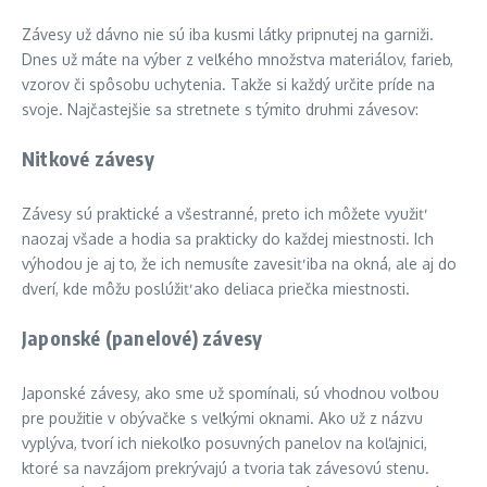
Závesy už dávno nie sú iba kusmi látky pripnutej na garniži.
Dnes už máte na výber z veľkého množstva materiálov, farieb,
vzorov či spôsobu uchytenia. Takže si každý určite príde na
svoje. Najčastejšie sa stretnete s týmito druhmi závesov:
Nitkové závesy
Závesy sú praktické a všestranné, preto ich môžete využiť
naozaj všade a hodia sa prakticky do každej miestnosti. Ich
výhodou je aj to, že ich nemusíte zavesiť iba na okná, ale aj do
dverí, kde môžu poslúžiť ako deliaca priečka miestnosti.
Japonské (panelové) závesy
Japonské závesy, ako sme už spomínali, sú vhodnou voľbou
pre použitie v obývačke s veľkými oknami. Ako už z názvu
vyplýva, tvorí ich niekoľko posuvných panelov na koľajnici,
ktoré sa navzájom prekrývajú a tvoria tak závesovú stenu.