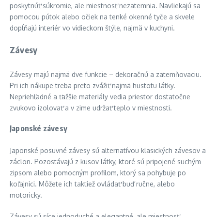
poskytnúť súkromie, ale miestnosť nezatemnia. Navliekajú sa
pomocou pútok alebo očiek na tenké okenné tyče a skvele
dopĺňajú interiér vo vidieckom štýle, najmä v kuchyni.
Závesy
Závesy majú najmä dve funkcie – dekoračnú a zatemňovaciu.
Pri ich nákupe treba preto zvážiť najmä hustotu látky.
Nepriehľadné a ťažšie materiály vedia priestor dostatočne
zvukovo izolovať a v zime udržať teplo v miestnosti.
Japonské závesy
Japonské posuvné závesy sú alternatívou klasických závesov a
záclon. Pozostávajú z kusov látky, ktoré sú pripojené suchým
zipsom alebo pomocným profilom, ktorý sa pohybuje po
koľajnici. Môžete ich taktiež ovládať buď ručne, alebo
motoricky.
Závesy sú síce jednoduché a elegantné, ale miestnosť