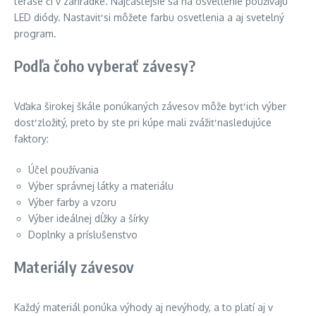
terase či v záhradke. Najčastejšie sa na osvetlenie používajú
LED diódy. Nastaviť si môžete farbu osvetlenia a aj svetelný
program.
Podľa čoho vyberať závesy?
Vďaka širokej škále ponúkaných závesov môže byť ich výber
dosť zložitý, preto by ste pri kúpe mali zvážiť nasledujúce
faktory:
Účel používania
Výber správnej látky a materiálu
Výber farby a vzoru
Výber ideálnej dĺžky a šírky
Doplnky a príslušenstvo
Materiály závesov
Každý materiál ponúka výhody aj nevýhody, a to platí aj v