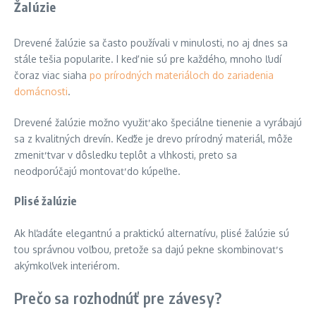
Žalúzie
Drevené žalúzie sa často používali v minulosti, no aj dnes sa
stále tešia popularite. I keď nie sú pre každého, mnoho ľudí
čoraz viac siaha
po prírodných materiáloch do zariadenia
domácnosti
.
Drevené žalúzie možno využiť ako špeciálne tienenie a vyrábajú
sa z kvalitných drevín. Keďže je drevo prírodný materiál, môže
zmeniť tvar v dôsledku teplôt a vlhkosti, preto sa
neodporúčajú montovať do kúpeľne.
Plisé žalúzie
Ak hľadáte elegantnú a praktickú alternatívu, plisé žalúzie sú
tou správnou voľbou, pretože sa dajú pekne skombinovať s
akýmkoľvek interiérom.
Prečo sa rozhodnúť pre závesy?