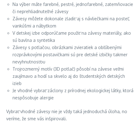
Na výber máte farebné, pestré, jednofarebné, zatemňovacie
či neprehliadnuteľné závesy
Závesy môžete dokonale zladiť aj s návliečkami na posteľ,
vankúšmi a nábytkom
V detskej izbe odporúčame použiť na závesy materiály, ako
sú bavlna a syntetika
Závesy s potlačou, obrázkami zvieratiek a obľúbenými
rozprávkovými postavičkami sú pre detské izbičky takmer
nevyhnutnosťou
Trojrozmerný motív (3D potlač) pôsobí na závese veľmi
zaujímavo a hodí sa skvelo aj do študentských detských
izieb
Je vhodné vybrať záclony z prírodnej ekologickej látky, ktorá
nespôsobuje alergie
Vybrať vhodné závesy nie je vždy taká jednoduchá úloha, no
veríme, že sme vás inšpirovali.