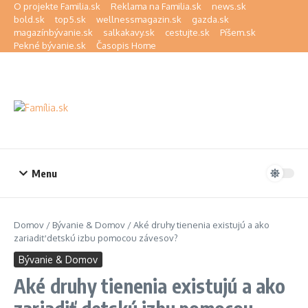
Preskočiť na obsah
O projekte Familia.sk
Reklama na Familia.sk
news.sk
bold.sk
top5.sk
wellnessmagazin.sk
gazda.sk
magazínbývanie.sk
salkakavy.sk
cestujte.sk
Píšem.sk
Pekné bývanie.sk
Časopis Home
Menu
Domov
/
Bývanie & Domov
/
Aké druhy tienenia existujú a ako
zariadiť detskú izbu pomocou závesov?
Bývanie & Domov
Aké druhy tienenia existujú a ako