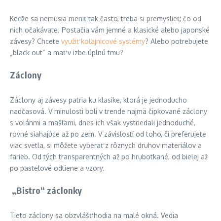
Keďže sa nemusia meniť tak často, treba si premyslieť, čo od
nich očakávate. Postačia vám jemné a klasické alebo japonské
závesy? Chcete
využiť koľajnicové systémy
? Alebo potrebujete
„black out“ a mať v izbe úplnú tmu?
Záclony
Záclony aj závesy patria ku klasike, ktorá je jednoducho
nadčasová. V minulosti boli v trende najmä čipkované záclony
s volánmi a mašľami, dnes ich však vystriedali jednoduché,
rovné siahajúce až po zem. V závislosti od toho, či preferujete
viac svetla, si môžete vyberať z rôznych druhov materiálov a
farieb. Od tých transparentných až po hrubotkané, od bielej až
po pastelové odtiene a vzory.
„Bistro“ záclonky
Tieto záclony sa obzvlášť hodia na malé okná. Vedia