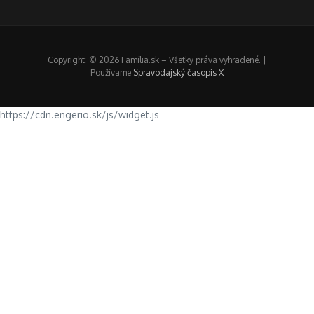
Copyright: © 2026 Família.sk – Všetky práva vyhradené. |
Používame
Spravodajský časopis X
https://cdn.engerio.sk/js/widget.js